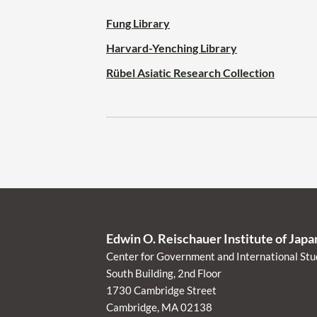
Fung Library
Harvard-Yenching Library
Rübel Asiatic Research Collection
Edwin O. Reischauer Institute of Jap
Center for Government and International Stu
South Building, 2nd Floor
1730 Cambridge Street
Cambridge, MA 02138