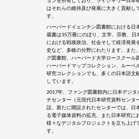
ョンを所有しており、ライシャワー日本
はそれらの維持及び発展に大きく貢献し
す。
ハーバードイェンチン図書館における日
蔵書は35万冊にのぼり、文学、宗教、日
における戦後政治、社会そして経済発展
史など、多岐の分野にわたります。また
グ図書館、ハーバード大学ロースクール
ハーバードマップコレクション、ルーベ
研究コレクションでも、多くの日本語文
しています。
2017年、ファング図書館内に日本デジタ
チセンター（元現代日本研究資料センタ
設。新たに開設されたセンターでは、日
る電子媒体資料の拡充、また日本研究に
様々なデジタルプロジェクトを立ち上げ
す。