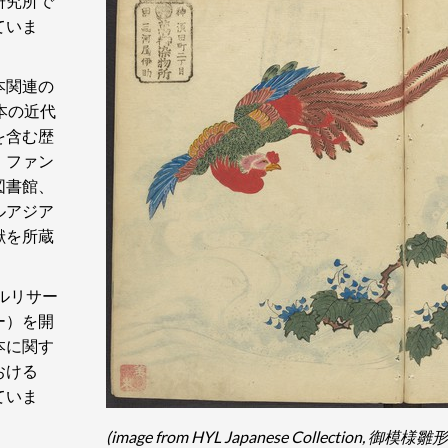
研究所で
ていま
本関連の
本の近代
を含む歴
、ファン
図書館、
ルアジア
献を所蔵
ルリサー
ー）を開
本に関す
おける
ていま
(image from HYL Japanese Collection, 御模様雛形.