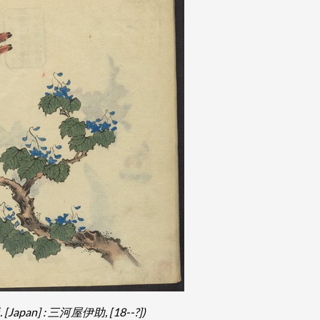
 [Japan] : 三河屋伊助, [18--?])